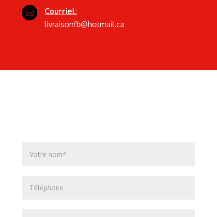
Courriel:

livraisonfb@hotmail.ca